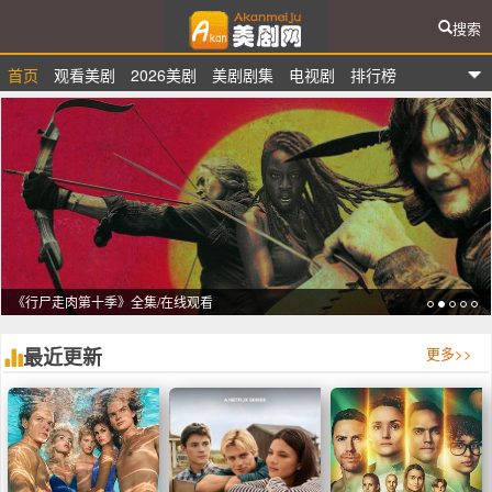
搜索
首页
观看美剧
2026美剧
美剧剧集
电视剧
排行榜
爱看美剧网
《行尸走肉第十季》全集/在线观看
最近更新
更多
>>