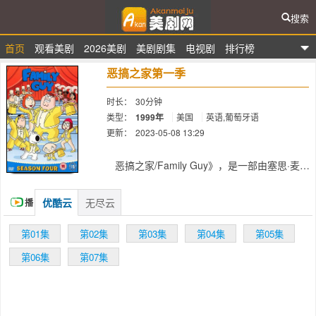
搜索
首页
观看美剧
2026美剧
美剧剧集
电视剧
排行榜
爱看美剧网
恶搞之家第一季
时长：
30分钟
类型：
1999年
美国
英语,葡萄牙语
更新：
2023-05-08 13:29
简介：
恶搞之家/Family Guy》，是一部由塞思·麦
克法兰创作，美国福克斯电视公司自1999年起
开始播映的一部无厘头风格的戏剧卡通片，以
优酷云
无尽云
播
生活在杜撰的罗得岛Quahog市上的一家为故
事主线，大量运用闪回手法（亦即是以不同镜
放
第01集
第02集
第03集
第04集
第05集
头穿插于故事主线之中），每集情节基本围绕
着Peter Griffin及其一家的故事展开。 第一季
第06集
第07集
于1999年制作并开始放映。 本剧共获得过8
项艾美奖提名，并赢得三项。 2000: 最佳表
演配音 – 塞思·麦克法兰 饰“Stewie Griffin”
2002: 最佳歌曲与歌词 – Walter Murphy（作