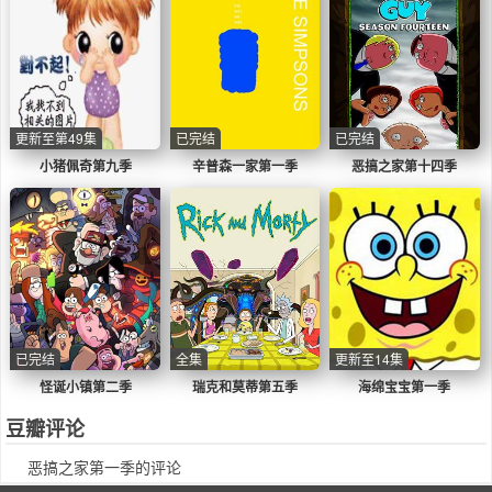
更新至第49集
已完结
已完结
小猪佩奇第九季
辛普森一家第一季
恶搞之家第十四季
已完结
全集
更新至14集
怪诞小镇第二季
瑞克和莫蒂第五季
海绵宝宝第一季
豆瓣评论
恶搞之家第一季的评论