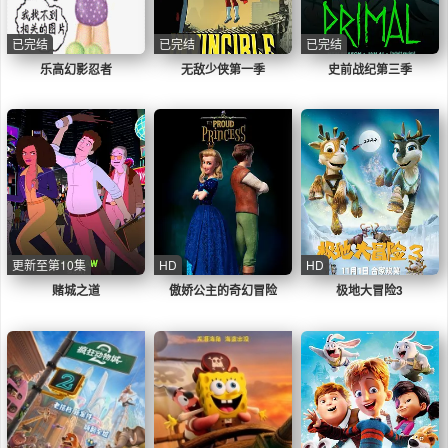
已完结
已完结
已完结
乐高幻影忍者
无敌少侠第一季
史前战纪第三季
更新至第10集
HD
HD
赌城之道
傲娇公主的奇幻冒险
极地大冒险3