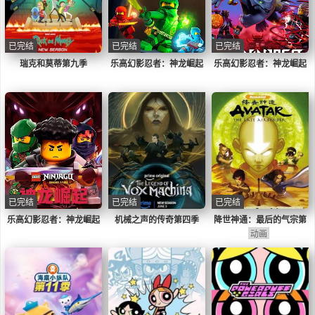
已完结
已完结
已完结
瑞克和莫蒂第九季
乐高幻影忍者：神龙崛起
乐高幻影忍者：神龙崛起
第二季
已完结
已完结
已完结
乐高幻影忍者：神龙崛起
机械之声的传奇第四季
降世神通：最后的气宗第
第三季
动画
二季