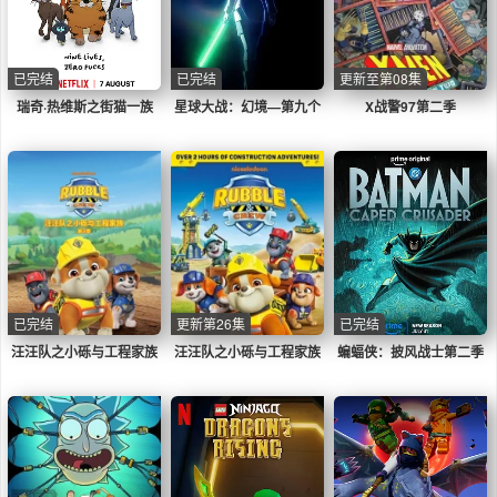
已完结
已完结
更新至第08集
瑞奇·热维斯之街猫一族
星球大战：幻境—第九个
X战警97第二季
绝地武士
已完结
更新第26集
已完结
汪汪队之小砾与工程家族
汪汪队之小砾与工程家族
蝙蝠侠：披风战士第二季
第三季国语
第三季