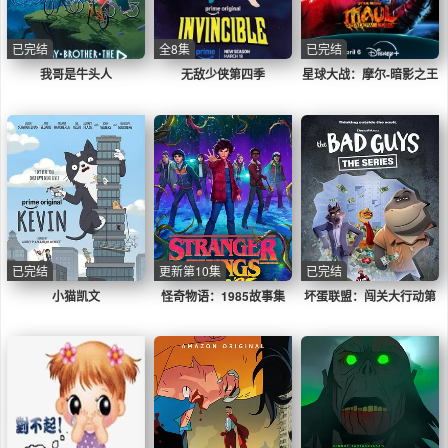
已完结
全8集
已完结
我哥是牛头人
无敌少侠第四季
星球大战：摩尔-暗影之王
已完结
更新第10集
已完结
小猫凯文
怪奇物语：1985故事集
坏蛋联盟：闯关大行动第
二季