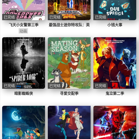
已完结
已完结
已完结
飞天小女警第三季
最强战士迷你特攻队：英
小钱大事
动画
雄的诞生
已完结
已完结
已完结
暗影蜘蛛侠
寻爱交配季
鬼泣第二季