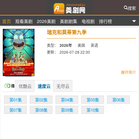
搜索
首页
观看美剧
2026美剧
美剧剧集
电视剧
排行榜
爱看美剧网
瑞克和莫蒂第九季
类型：
2026年
美国
英语
更新：
2026-07-28 22:30
简介：
展开简介
优酷云
速度云
无尽云
播
Rick and Morty is back, baby! Season
Nine is all certified bangers. No AI slop! Just
放
第01集
第02集
第04集
第05集
第06集
Grade A organic slop, made by real humans
with real human traits like back hair and
第07集
第08集
第09集
第10集
cysts. Please watch, or we’ll have neglected
our families for nothing.