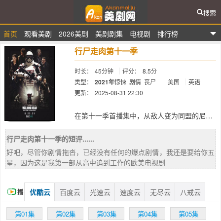
搜索
首页
观看美剧
2026美剧
美剧剧集
电视剧
排行榜
爱看美剧网
行尸走肉第十一季
时长：
45分钟
评分：
8.5分
类型：
2021年
惊悚
剧情
丧尸
美国
英语
更新：
2025-08-31 22:30
简介：
在第十一季首播集中，从敌人变为同盟的尼根
与戴瑞和玛姬同行，为了拯救亚歷山卓，执行
起一项自杀任务。然而，一行人在途中遇上危
行尸走肉第十一季的短评......
机，迫使他们走入地下道中。随着紧张的情绪
好吧，尽管你剧情拖沓，已经没有任何的爆点剧情，我还是要给你五
和不停滋长的猜忌，混乱随之而来。
星，因为这是我第一部从高中追到工作的欧美电视剧
优酷云
百度云
光速云
速度云
无尽云
八戒云
播
放
第01集
第02集
第03集
第04集
第05集