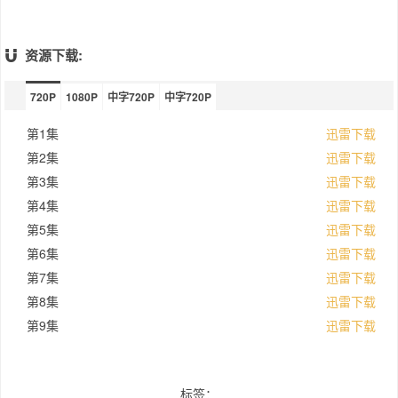
个儿子的生活稳定下来。她开始和前高中同学
鲍勃(肖恩·奥斯汀饰)约会：“她试图遮掩很多东
西，我认为她决定和鲍勃在一起，是想为孩子
资源下载:
们的生活中带来一个好父亲。” 霍珀警长(大卫·
哈伯饰)则有一屁股的麻烦要处理，新一季中他
要设法平息事态，保护乔伊斯和孩子们。哈伯
720P
1080P
中字720P
中字720P
表示：“所以霍珀的责任就是以官方的身份出面
解释，到底什么事情发生了，什么事情没有发
第1集
迅雷下载
生。他不得不作出妥协，撒一些谎，遮掩一些
第2集
迅雷下载
事情，这令他很挣扎。” 南希(娜塔莉亚·戴尔
第3集
迅雷下载
饰)和麦克这对姐弟的心境也有很大变化，两个
各自在上一季失去了一位好友(巴伯和小十
第4集
迅雷下载
一)，也为此黯然神伤。制作人罗斯·杜菲表
第5集
迅雷下载
示：“她和麦克是最伤心的人，因为他们都失去
第6集
迅雷下载
了朋友。他们都需要努力走出来，我们会在第
2季中看到结果。” 第2季最大的变化来自于新
第7集
迅雷下载
来的一对姐弟比利和麦克斯。麦克斯这个假小
第8集
迅雷下载
子迅速和几个男孩成为了玩伴，而且还成为了
第9集
达斯汀和卢卡斯的梦中情人。比利则是个不太
迅雷下载
好相处的家伙。马特·杜菲暗示道：“史蒂芬·金
非常善于刻画一些人类反派。真实社会中的恶
魔丝毫不逊于那些超自然恶魔，我们希望引入
标签：
这样一个角色。” 之前外媒曾曝光过两个新角