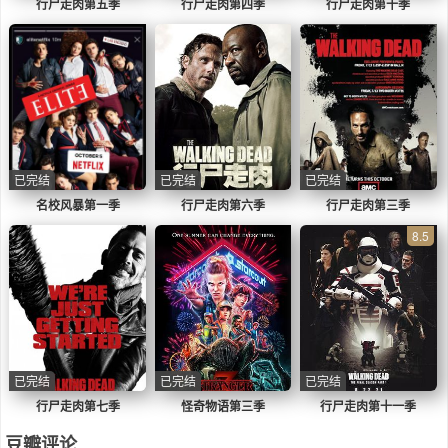
行尸走肉第五季
行尸走肉第四季
行尸走肉第十季
个星球或这个位面。”
已完结
已完结
已完结
名校风暴第一季
行尸走肉第六季
行尸走肉第三季
8.5
已完结
已完结
已完结
行尸走肉第七季
怪奇物语第三季
行尸走肉第十一季
豆瓣评论