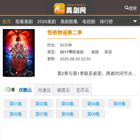
搜索
首页
观看美剧
2026美剧
美剧剧集
电视剧
排行榜
爱看美剧网
怪奇物语第二季
时长：
55分钟
类型：
2017年
欧美剧
美国
英语
更新：
2025-08-20 22:30
简介：
第2季与第1季联系紧密，两者时间节点相
隔差不多一年。第2季开场发生在一年后的万
圣节，地点依然是印第安纳州的小镇霍金斯，
优酷云
光速云
速度云
无尽云
播
这几个小家伙打扮成抓鬼敢死队。四个萌童中
最醒目的肯定是威尔，第一季结尾时他咳嗽时
放
第01集
第02集
第03集
第04集
第05集
吐出了一条虫子，这显然是为后续剧情埋下的
伏笔。制作人之一的马特·杜菲表示：“他似乎
第06集
第07集
第08集
第09集
能够看到表里世界(the Upside Down)的景象，
问题在于这些景象到底是真的还是假的？看起
来他正遭受着PTSD。” 同时，过度担心乃至有
点神经质的乔伊斯(薇诺娜·瑞德饰)则试图让两