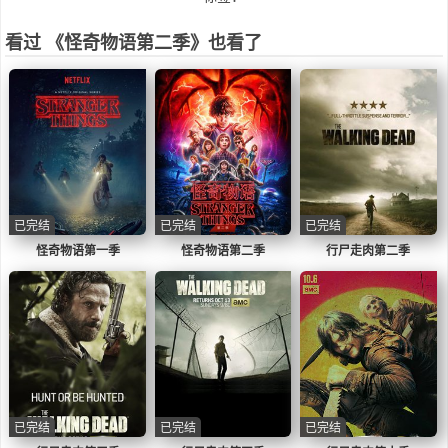
色的概述，与杜菲的描述正好吻合。之前的角
色概述中来看，麦克斯是一个顽强自信的13岁
看过 《怪奇物语第二季》也看了
假小子，无论外表、行为还是爱好都更像一个
男孩，而不是女孩。她有一段复杂的身世背
景，与自己的继兄关系不佳，这也使得她更谨
慎保护自己的过去，也往往对周围的人持怀疑
态度。她是一位滑板好手，喜欢滑着滑板走遍
各地；比利是一个肌肉发达的17岁青年。他毛
躁好斗，魅力超群，甚至有传闻称他曾在过去
就读的学校里犯下凶案。比利喜欢撬走别人的
女友，往往能在拼酒中胜出，还开着一辆帅气
已完结
已完结
已完结
的黑色雪佛兰科迈罗。不过他周围的人，特别
怪奇物语第一季
怪奇物语第二季
行尸走肉第二季
是那些比他年轻的人往往会观察到他的暴力倾
向和变化无常、不可预测的本质。 当然，《怪
奇物语》依然是《怪奇物语》，还是会有很多
超自然的问题。表里世界的裂缝依然存在，实
验室现在换由看起来和善的欧文斯博士管理。
杜菲兄弟对于新一季中的怪物闭口不谈，但他
们透露这一季会展现“不同类型的恐惧”。此
外，第2季中达斯汀会找到一个蝌蚪一样的宠
物。饰演者盖登·玛塔拉佐表示：“这是一个和
已完结
已完结
已完结
我有着紧密联系的小生物，它显然并不来自这