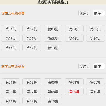
或者切换下条线路↓↓
优酷云在线观看
倒序↓
顺序↑
第01集
第02集
第03集
第04集
第05集
第06集
第07集
第08集
第09集
第10集
第11集
第12集
第13集
速度云在线观看
倒序↓
顺序↑
第01集
第02集
第03集
第04集
第05集
第06集
第07集
第08集
第09集
第10集
第11集
第12集
第13集