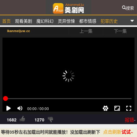
搜索
首页
观看美剧
魔幻科幻
灵异惊悚
都市情感
犯罪历史
爱看美剧网
上一集
下一集
ikanmeijuw.cc
排行榜
报错
-
1682
1270
点击刷新
试试~
等待35秒左右加载出时间就能播放！没加载出刷新下