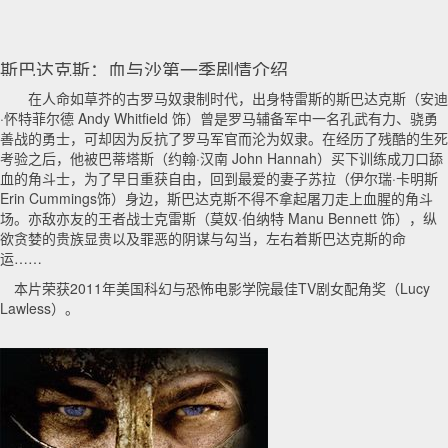
斯巴达克斯：血与沙第一季剧情介绍
在人命如草芥的古罗马奴隶制时代，出身特雷斯的斯巴达克斯（安迪
·怀特菲尔德 Andy Whitfield 饰）曾是罗马辅备军中一名孔武有力、骁勇
善战的勇士，可却因为反抗了罗马军官而沦为奴隶。在经历了残酷的生死
考验之后，他被巴蒂塔斯（约翰·汉南 John Hannah）买下训练成刀口舔
血的角斗士，为了早日重获自由，回到最爱的妻子苏拉（伊尔瑞·卡明斯
Erin Cummings饰）身边，斯巴达克斯不得不拿起屠刀走上血腥的角斗
场。亦敌亦友的王者战士克雷斯（莫奴·伯纳特 Manu Bennett 饰），纵
欲贪婪的贵族显贵以及罪恶的阴谋与勾当，左右着斯巴达克斯的命
运……
本片荣获2011年美国科幻与恐怖电影学院最佳TV剧女配角奖（Lucy
Lawless）。