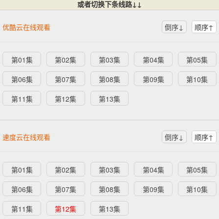
或者切换下条线路↓↓
优酷云在线观看
倒序↓
顺序↑
第01集
第02集
第03集
第04集
第05集
第06集
第07集
第08集
第09集
第10集
第11集
第12集
第13集
速度云在线观看
倒序↓
顺序↑
第01集
第02集
第03集
第04集
第05集
第06集
第07集
第08集
第09集
第10集
第11集
第12集
第13集