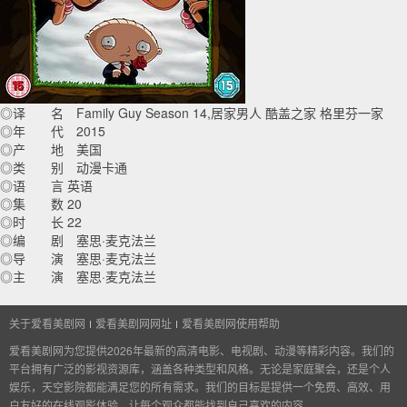
◎译 名 Family Guy Season 14,居家男人 酷盖之家 格里芬一家
◎年 代 2015
◎产 地 美国
◎类 别 动漫卡通
◎语 言 英语
◎集 数 20
◎时 长 22
◎编 剧 塞思·麦克法兰
◎导 演 塞思·麦克法兰
◎主 演 塞思·麦克法兰
关于爱看美剧网
爱看美剧网网址
爱看美剧网使用帮助
爱看美剧网为您提供2026年最新的高清电影、电视剧、动漫等精彩内容。我们的
平台拥有广泛的影视资源库，涵盖各种类型和风格。无论是家庭聚会，还是个人
娱乐，天空影院都能满足您的所有需求。我们的目标是提供一个免费、高效、用
户友好的在线观影体验，让每个观众都能找到自己喜欢的内容。