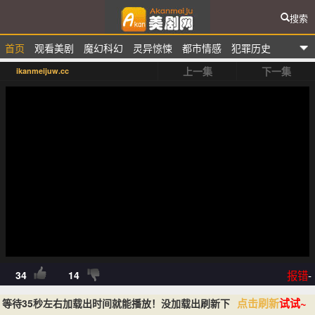
搜索
首页
观看美剧
魔幻科幻
灵异惊悚
都市情感
犯罪历史
爱看美剧网
上一集
下一集
ikanmeijuw.cc
排行榜
报错
-
34
14
点击刷新
试试~
等待35秒左右加载出时间就能播放！没加载出刷新下