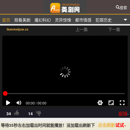
搜索
首页
观看美剧
魔幻科幻
灵异惊悚
都市情感
犯罪历史
爱看美剧网
上一集
下一集
ikanmeijuw.cc
排行榜
报错
-
34
14
点击刷新
试试~
等待35秒左右加载出时间就能播放！没加载出刷新下