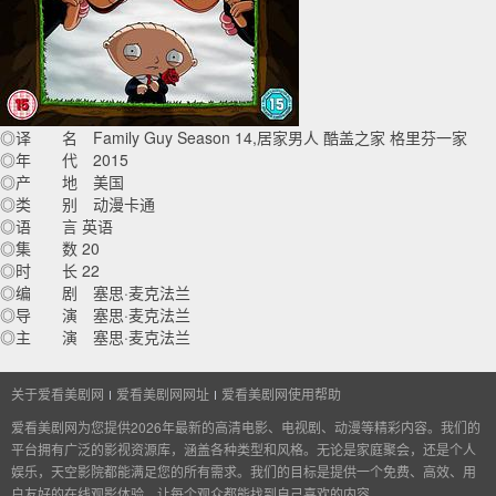
◎译 名 Family Guy Season 14,居家男人 酷盖之家 格里芬一家
◎年 代 2015
◎产 地 美国
◎类 别 动漫卡通
◎语 言 英语
◎集 数 20
◎时 长 22
◎编 剧 塞思·麦克法兰
◎导 演 塞思·麦克法兰
◎主 演 塞思·麦克法兰
关于爱看美剧网
爱看美剧网网址
爱看美剧网使用帮助
爱看美剧网为您提供2026年最新的高清电影、电视剧、动漫等精彩内容。我们的
平台拥有广泛的影视资源库，涵盖各种类型和风格。无论是家庭聚会，还是个人
娱乐，天空影院都能满足您的所有需求。我们的目标是提供一个免费、高效、用
户友好的在线观影体验，让每个观众都能找到自己喜欢的内容。