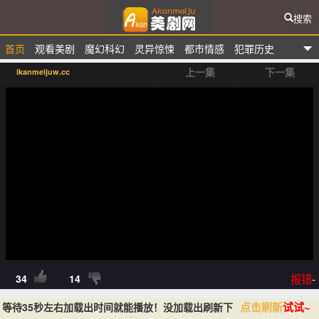
搜索
首页
观看美剧
魔幻科幻
灵异惊悚
都市情感
犯罪历史
爱看美剧网
上一集
下一集
ikanmeijuw.cc
排行榜
报错
-
34
14
点击刷新
试试~
等待35秒左右加载出时间就能播放！没加载出刷新下