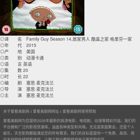
◎译 名 Family Guy Season 14,居家男人 酷盖之家 格里芬一家
◎年 代 2015
◎产 地 美国
◎类 别 动漫卡通
◎语 言 英语
◎集 数 20
◎时 长 22
◎编 剧 塞思·麦克法兰
◎导 演 塞思·麦克法兰
◎主 演 塞思·麦克法兰
关于爱看美剧网
爱看美剧网网址
爱看美剧网使用帮助
爱看美剧网为您提供2026年最新的高清电影、电视剧、动漫等精彩内容。我们的
平台拥有广泛的影视资源库，涵盖各种类型和风格。无论是家庭聚会，还是个人
娱乐，天空影院都能满足您的所有需求。我们的目标是提供一个免费、高效、用
户友好的在线观影体验，让每个观众都能找到自己喜欢的内容。