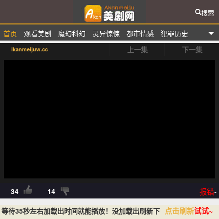
搜索
首页
观看美剧
魔幻科幻
灵异惊悚
都市情感
犯罪历史
爱看美剧网
上一集
下一集
ikanmeijuw.cc
排行榜
报错
-
34
14
点击刷新
试试~
等待35秒左右加载出时间就能播放！没加载出刷新下