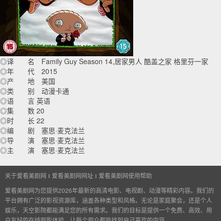
◎译 名 Family Guy Season 14,居家男人 酷盖之家 格里芬一家
◎年 代 2015
◎产 地 美国
◎类 别 动漫卡通
◎语 言 英语
◎集 数 20
◎时 长 22
◎编 剧 塞思·麦克法兰
◎导 演 塞思·麦克法兰
◎主 演 塞思·麦克法兰
关于爱看美剧网
爱看美剧网网址
爱看美剧网使用帮助
爱看美剧网为您提供2026年最新的高清电影、电视剧、动漫等精彩内容。我们的
平台拥有广泛的影视资源库，涵盖各种类型和风格。无论是家庭聚会，还是个人
娱乐，天空影院都能满足您的所有需求。我们的目标是提供一个免费、高效、用
户友好的在线观影体验，让每个观众都能找到自己喜欢的内容。