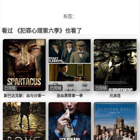
标签：
看过 《犯罪心理第六季》也看了
9.2
已完结
已完结
已完结
斯巴达克斯：血与沙第一
浴血黑帮第一季
兄弟连
季