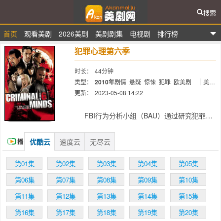
搜索
首页
观看美剧
2026美剧
美剧剧集
电视剧
排行榜
爱看美剧网
犯罪心理第六季
时长：
44分钟
类型：
2010年
剧情
悬疑
惊悚
犯罪
欧美剧
美国
英语
更新：
2023-05-08 14:22
简介：
FBI行为分析小组（BAU）通过研究犯罪心
理以寻找罪犯，并将其绳之以法的FBI的一个
分支。BAU接手的案件多为连环犯罪的重大案
优酷云
速度云
无尽云
播
件，成员们从一系列的作案模式中推导出凶手
的性别、种族、年龄、职业等要件，对嫌犯进
放
第01集
第02集
第03集
第04集
第05集
行“侧写”的过程，帮助警方将凶手绳之以法。
然而，令人遗憾的是，JJ将在新一季中退出。
第06集
第07集
第08集
第09集
第10集
尽管如此，相信在新一季中，剧情将带给大家
更多惊喜。
第11集
第12集
第13集
第14集
第15集
第16集
第17集
第18集
第19集
第20集