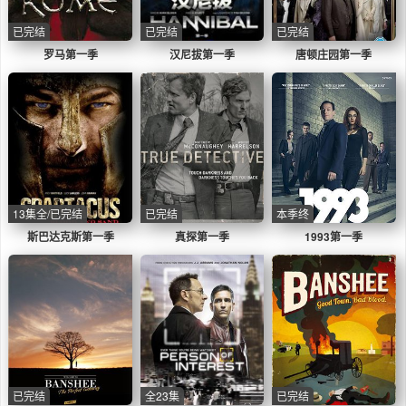
已完结
已完结
已完结
罗马第一季
汉尼拔第一季
唐顿庄园第一季
13集全/已完结
已完结
本季终
斯巴达克斯第一季
真探第一季
1993第一季
已完结
全23集
已完结