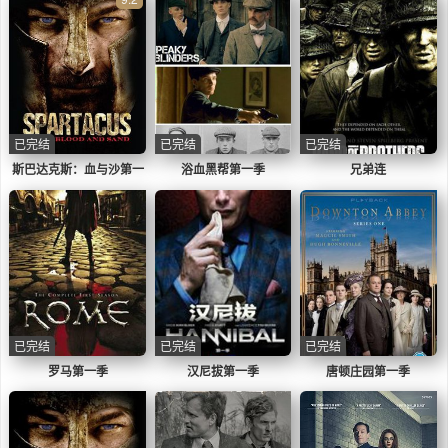
已完结
已完结
已完结
斯巴达克斯：血与沙第一
浴血黑帮第一季
兄弟连
季
已完结
已完结
已完结
罗马第一季
汉尼拔第一季
唐顿庄园第一季