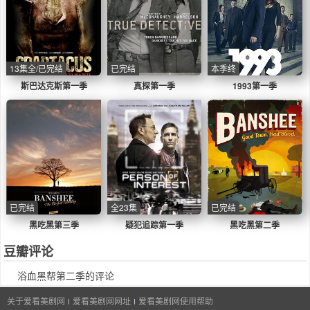
13集全/已完结
已完结
本季终
斯巴达克斯第一季
真探第一季
1993第一季
已完结
全23集
已完结
黑吃黑第三季
疑犯追踪第一季
黑吃黑第二季
豆瓣评论
浴血黑帮第二季的评论
关于爱看美剧网
爱看美剧网网址
爱看美剧网使用帮助