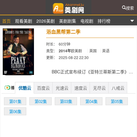
搜索
首页
观看美剧
2026美剧
美剧剧集
电视剧
排行榜
爱看美剧网
浴血黑帮第二季
时长：
60分钟
类型：
2014年
欧美剧
英国
英语
更新：
2025-08-22 22:30
简介：
BBC正式宣布续订《亚特兰蒂斯第二季》
（Atlantis Season 2）， 同时还确认续订《浴
血黑帮第二季》（Peaky Blinders），集数为6
优酷云
百度云
光速云
速度云
无尽云
八戒云
播
集。
放
第01集
第02集
第03集
第04集
第05集
第06集