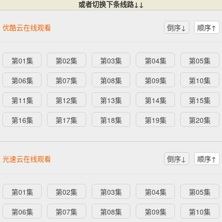
或者切换下条线路↓↓
优酷云在线观看
倒序↓
顺序↑
第01集
第02集
第03集
第04集
第05集
第06集
第07集
第08集
第09集
第10集
第11集
第12集
第13集
第14集
第15集
第16集
第17集
第18集
第19集
第20集
光速云在线观看
倒序↓
顺序↑
第01集
第02集
第03集
第04集
第05集
第06集
第07集
第08集
第09集
第10集