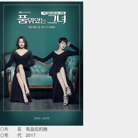
◎片 名 有品位的她
◎年 代 2017