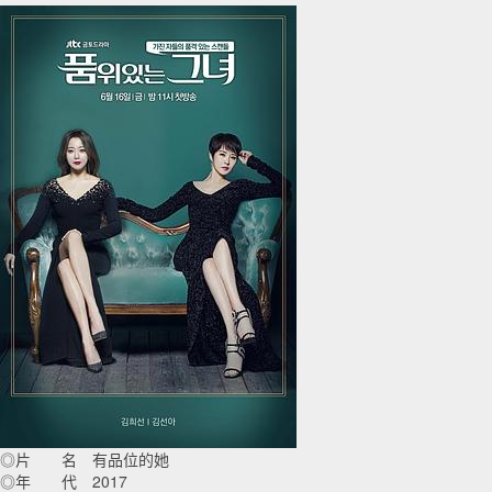
◎片 名 有品位的她
◎年 代 2017