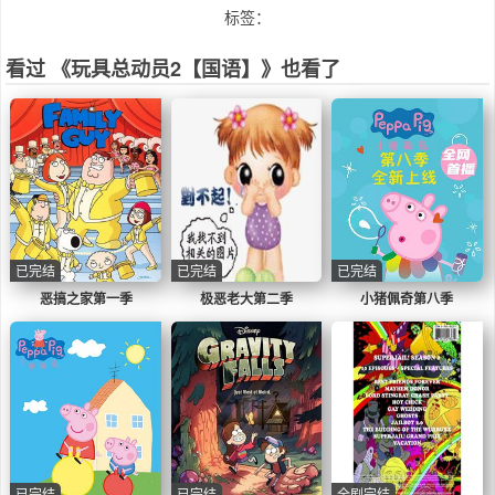
标签：
看过 《玩具总动员2【国语】》也看了
已完结
已完结
已完结
恶搞之家第一季
极恶老大第二季
小猪佩奇第八季
已完结
已完结
全剧完结