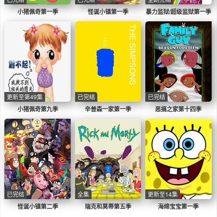
小猪佩奇第一季
怪诞小镇第一季
暴力监狱/超级监狱第一季
更新至第49集
已完结
已完结
小猪佩奇第九季
辛普森一家第一季
恶搞之家第十四季
已完结
全集
更新至14集
怪诞小镇第二季
瑞克和莫蒂第五季
海绵宝宝第一季