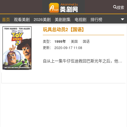
搜索
首页
观看美剧
2026美剧
美剧剧集
电视剧
排行榜
爱看美剧网
玩具总动员2【国语】
类型：
1999年
美国
国语
更新：
2020-09-17 11:08
简介：
自从上一集牛仔伍迪救回巴斯光年之后，他一
直和其他玩具一起快乐的生活在小主人家。一
次，小主人参加夏令营去了，伍迪因为破旧而
没被带去。留在家里的伍迪恰巧被一个玩具收
藏家发现了，认为他是近代最具代表性的玩
具。于是将伍迪被偷了出来放在颇富盛名的文
化博物馆内展览。在家里所有的玩具 都很担心
伍迪，因此巴斯光年自告奋勇去寻找伍迪，但
是当他们发现伍迪在展览馆时， 伍迪却似乎不
再愿意回去过那平凡的生活……