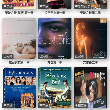
已完结
已完结
更新第10集
无耻之徒(美版)第一季
拉字至上第一季
无耻之徒第二季
9.3
已完结
已完结
已完结
应召女友第一季
亢奋第一季
亢奋第二季
已完结
已完结
全剧完结