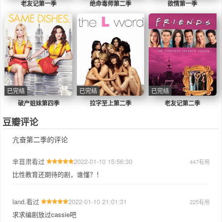
老友记第一季
绝命毒师第二季
欲情第一季
已完结
已完结
已完结
破产姐妹第四季
拉字至上第二季
老友记第二季
豆瓣评论
亢奋第二季的评论
芈苜肃
看过
2022-01-10 15:56:30
447
有用
比性教育还期待的剧，谁懂？！
land.
看过
2022-01-10 21:01:31
225
有用
求求编剧放过cassie吧