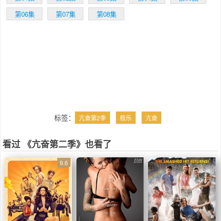
第06集
第07集
第08集
标签：
亢奋第2季
极乐
亢奋
看过 《亢奋第二季》也看了
9.6