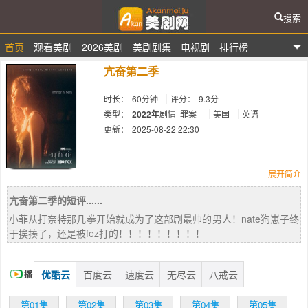
搜索
首页
观看美剧
2026美剧
美剧剧集
电视剧
排行榜
爱看美剧网
亢奋第二季
时长：
60分钟
评分：
9.3分
类型：
2022年
剧情
罪案
美国
英语
更新：
2025-08-22 22:30
简介：
展开简介
亢奋第二季的短评......
HBO宣布续订少年题材剧《#迷醉#Euphoria》
小菲从打奈特那几拳开始就成为了这部剧最帅的男人！nate狗崽子终
第二季。讲述在一群青少年试图通过毒品﹑性
于挨揍了，还是被fez打的！！！！！！！！！
爱和暴力来逃避现实，以应对无法确定的未
来。
优酷云
百度云
速度云
无尽云
八戒云
播
放
第01集
第02集
第03集
第04集
第05集