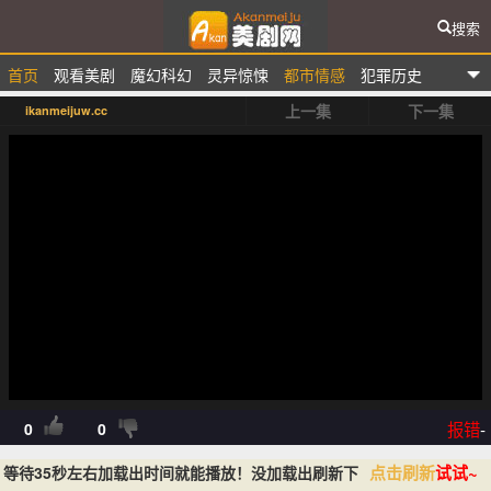
搜索
首页
观看美剧
魔幻科幻
灵异惊悚
都市情感
犯罪历史
爱看美剧网
上一集
下一集
ikanmeijuw.cc
排行榜
报错
-
0
0
点击刷新
试试~
等待35秒左右加载出时间就能播放！没加载出刷新下