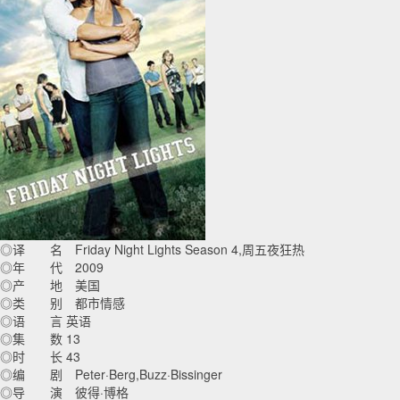
◎译 名 Friday Night Lights Season 4,周五夜狂热
◎年 代 2009
◎产 地 美国
◎类 别 都市情感
◎语 言 英语
◎集 数 13
◎时 长 43
◎编 剧 Peter·Berg,Buzz·Bissinger
◎导 演 彼得·博格