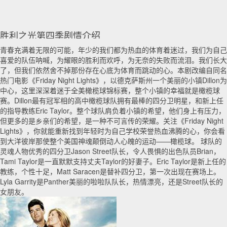
胜利之光第四季剧情介绍
青春充满着无限的可能，年少的我们都为热血的体育着迷过，我们为自己
喜爱的队伍呐喊，为耀眼的胜利而欢呼，为无奈的失败而流泪。我们长大
了，但我们依然舍不掉那份存在心底为体育而跳动的心。本剧改编自同名
热门电影《Friday Night Lights》，以德克萨斯州一个美丽的小镇Dillon为
中心，这里深深着迷于全美橄榄球锦标赛，整个小镇的幸福就是橄榄球
赛。Dillon最有冠军相的高中橄榄球队拥有最棒的四分卫明星，和新上任
的指导教练Eric Taylor。整个球队肩负着小镇的希望，他们身上有压力，
但更多的是乡亲们的希望，是一种不可言传的荣耀。关注《Friday Night
Lights》，你就能重新找到年轻时为自己学校荣誉热血沸腾的心，你会看
到大洋彼岸那使整个美国神魂颠倒动人心魄的运动——橄榄球。 球队的
灵魂人物优秀的四分卫Jason Street队长，令人畏惧的出色队员Brian，
Tami Taylor是一直默默支持丈夫Taylor的好妻子。Eric Taylor是新上任的
教练，个性十足，Matt Saracen是替补四分卫，第一次出现在赛场上。
Lyla Garrity是Panther美丽的啦啦队队长，热情漂亮，还是Street队长的
女朋友。