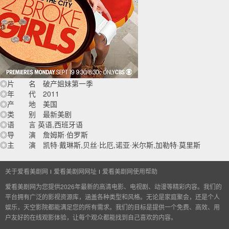
◎片 名 破产姐妹第一季
◎年 代 2011
◎产 地 美国
◎类 别 最新美剧
◎语 言 英语,西班牙语
◎导 演 詹姆斯·伯罗斯
◎主 演 凯特·戴琳斯,贝丝·比厄,诺亚·米尔斯,加勒特·莫里斯
关于爱看美剧网
爱看美剧网网址
爱看美剧网使用帮助
爱看美剧网为您提供2026年最新的高清电影、电视剧、动漫等精彩内容。我们的
平台拥有广泛的影视资源库，涵盖各种类型和风格。无论是家庭聚会，还是个人
娱乐，天空影院都能满足您的所有需求。我们的目标是提供一个免费、高效、用
户友好的在线观影体验，让每个观众都能找到自己喜欢的内容。