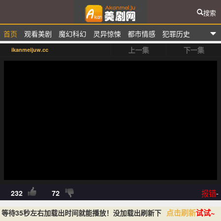
搜索
首页
观看美剧
魔幻科幻
灵异惊悚
都市情感
犯罪历史
爱看美剧网
上一集
下一集
ikanmeijuw.cc
排行榜
报错
-
232
72
点击刷新
试试~
等待35秒左右加载出时间就能播放！没加载出刷新下