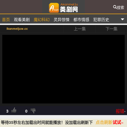
搜索
首页
观看美剧
魔幻科幻
灵异惊悚
都市情感
犯罪历史
爱看美剧网
上一集
下一集
ikanmeijuw.cc
排行榜
报错
-
3
0
点击刷新
试试~
等待35秒左右加载出时间就能播放！没加载出刷新下