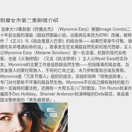
狙魔女杰第二季剧情介绍
加拿大13集新剧《狩魔女杰》（Wynonna Earp）根据Image Comics二
十年前出版的漫画（超自然图画小说，出版商后来改为IDW）改编，被称
作「《正义》与《吸血鬼猎人巴菲》的结合体——如果巴菲穿牛仔靴、骑
摩托车并嗜酒如命的话」。故事发生在充满超自然色彩的现代西部，主人
公Wynonna Earp（Melanie Scrofano）是一名诙谐、机智的现代女枪
客，也是《义海倾情》（又名《执法悍将》）主人公Wyatt Earp的玄孙
女。Wynonna的主要工作是追踪超自然生物——包括贩毒的吸血鬼、当
赏金猎人的摩托帮狼人、不死的亡命之徒、木乃伊刺客和古埃及黑帮。
Wynonna是「万圣节猎人」组织的成员，该组织俗称「怪物追踪者」，
专门对付那些干坏事的超自然生物。Wynonna不仅自己拥有独特的能力
和一支独特的魔法枪，还拥有一大帮五花八门的盟友。Tim Rozon扮演诈
骗高手Doc Holliday。Shamier Anderson扮演神秘的Dolls探员，来自美
国法警绝密的「黑色徽章部」。