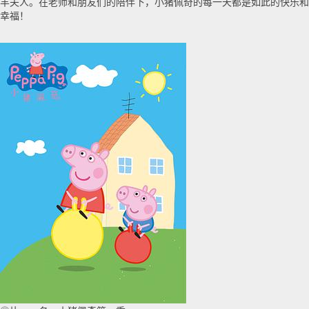
羊夫人。在老师和朋友们的陪伴下，小猪佩奇的每一天都是如此的快乐和
幸福！