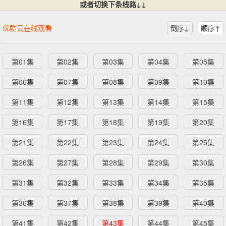
或者切换下条线路↓↓
优酷云在线观看
倒序↓
顺序↑
第01集
第02集
第03集
第04集
第05集
第06集
第07集
第08集
第09集
第10集
第11集
第12集
第13集
第14集
第15集
第16集
第17集
第18集
第19集
第20集
第21集
第22集
第23集
第24集
第25集
第26集
第27集
第28集
第29集
第30集
第31集
第32集
第33集
第34集
第35集
第36集
第37集
第38集
第39集
第40集
第41集
第42集
第43集
第44集
第45集