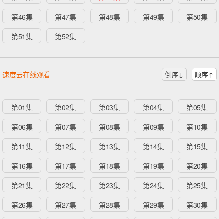
第46集
第47集
第48集
第49集
第50集
第51集
第52集
速度云在线观看
倒序↓
顺序↑
第01集
第02集
第03集
第04集
第05集
第06集
第07集
第08集
第09集
第10集
第11集
第12集
第13集
第14集
第15集
第16集
第17集
第18集
第19集
第20集
第21集
第22集
第23集
第24集
第25集
第26集
第27集
第28集
第29集
第30集