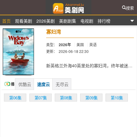
搜索
首页
观看美剧
2026美剧
美剧剧集
电视剧
排行榜
爱看美剧网
寡妇湾
类型：
2026年
美国
英语
更新：
2026-06-18 22:30
简介：
新英格兰外海40英里处的寡妇湾，终年被迷雾
笼罩。这里流传着百年前的海难传说，所有出
海的渔民葬身深海，只留下满岛寡妇与一道血
色诅咒。新任市长汤姆·洛夫蒂斯决心振兴衰败
优酷云
速度云
无尽云
播
的小镇，不顾居民的警告，强行开放旅游。没
放
有稳定的网络，只有居民口中荒诞的诅咒传
第06集
第07集
第08集
第09集
第10集
说，他不信邪，努力吸引游客前来。当游客的
船驶入海湾，雾中开始浮现陌生的身影，深夜
传来深海的哭嚎，居民们接连消失，小镇的平
静被彻底打破。